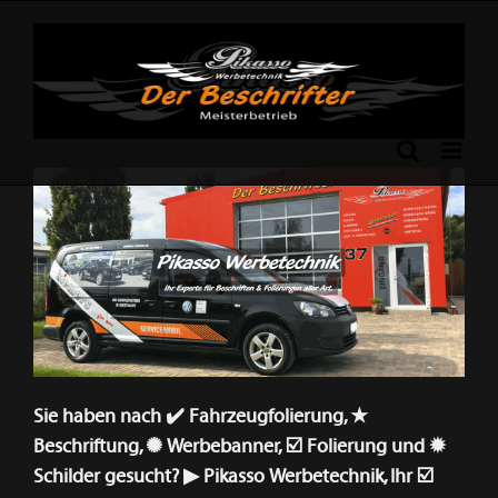
Skip
to
content
Previous
Next
Sie haben nach ✔️ Fahrzeugfolierung, ★
Beschriftung, ✺ Werbebanner, ☑️ Folierung und ✹
Schilder gesucht? ▶︎ Pikasso Werbetechnik, Ihr ☑️