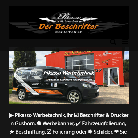
Skip
to
content
Previous
Next
▶︎ Pikasso Werbetechnik, Ihr ☑️ Beschrifter & Drucker
in Gusborn. ✺ Werbebanner, ✔️ Fahrzeugfolierung,
★ Beschriftung, ☑️ Folierung oder ✹ Schilder. ❤ Sie