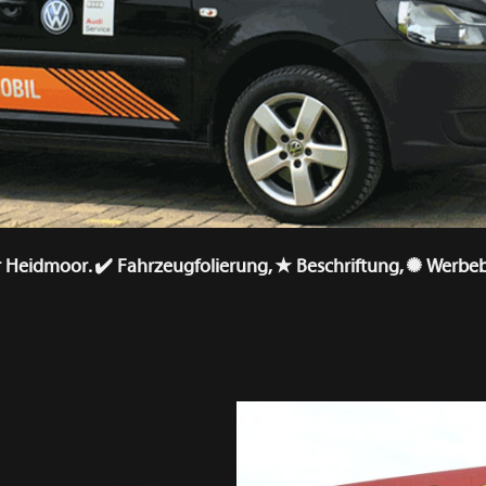
für Heidmoor. ✔️ Fahrzeugfolierung, ★ Beschriftung, ✺ Werbeb