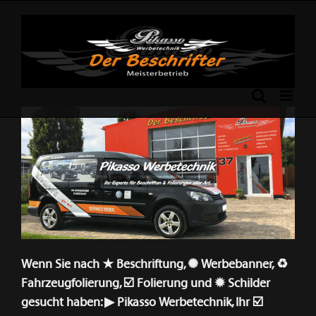
Skip
to
content
Previous
Next
Wenn Sie nach ★ Beschriftung, ✺ Werbebanner, ♻
Fahrzeugfolierung, ☑️ Folierung und ✹ Schilder
gesucht haben: ▶︎ Pikasso Werbetechnik, Ihr ☑️