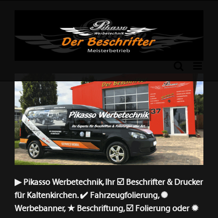
Skip
to
content
Previous
Next
▶︎ Pikasso Werbetechnik, Ihr ☑️ Beschrifter & Drucker
für Kaltenkirchen. ✔️ Fahrzeugfolierung, ✺
Werbebanner, ★ Beschriftung, ☑️ Folierung oder ✹