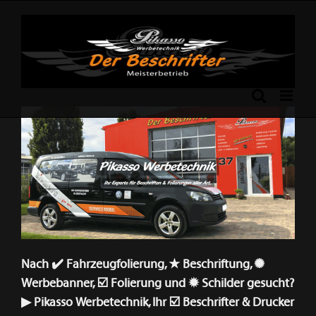
Skip
to
content
Previous
Next
Nach ✔️ Fahrzeugfolierung, ★ Beschriftung, ✺
Werbebanner, ☑️ Folierung und ✹ Schilder gesucht?
▶︎ Pikasso Werbetechnik, Ihr ☑️ Beschrifter & Drucker