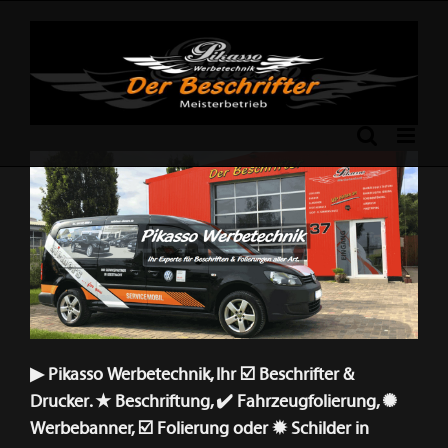
Skip
to
content
Previous
Next
▶︎ Pikasso Werbetechnik, Ihr ☑️ Beschrifter &
Drucker. ★ Beschriftung, ✔️ Fahrzeugfolierung, ✺
Werbebanner, ☑️ Folierung oder ✹ Schilder in