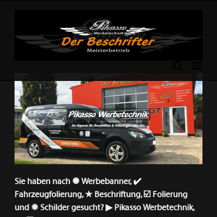
Skip
to
content
Previous
Next
Sie haben nach ✺ Werbebanner, ✔️
Fahrzeugfolierung, ★ Beschriftung, ☑️ Folierung
und ✹ Schilder gesucht? ▶︎ Pikasso Werbetechnik,