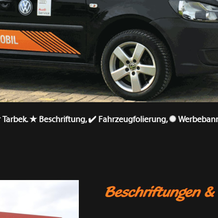
ür Tarbek. ★ Beschriftung, ✔️ Fahrzeugfolierung, ✺ Werbebann