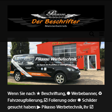
Skip
to
content
Previous
Next
Wenn Sie nach ★ Beschriftung, ✺ Werbebanner, ♻
Fahrzeugfolierung, ☑️ Folierung oder ✹ Schilder
gesucht haben: ▶︎ Pikasso Werbetechnik, Ihr ☑️