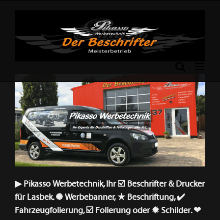
Skip
to
content
Previous
Next
▶︎ Pikasso Werbetechnik, Ihr ☑️ Beschrifter & Drucker
für Lasbek. ✺ Werbebanner, ★ Beschriftung, ✔️
Fahrzeugfolierung, ☑️ Folierung oder ✹ Schilder. ❤