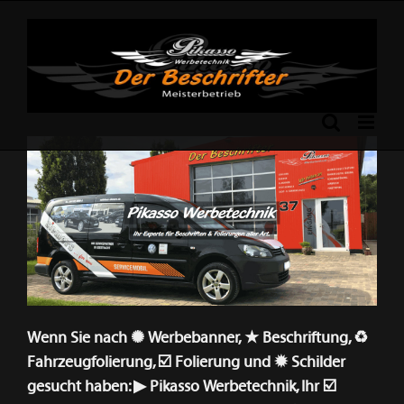
Skip
to
content
Previous
Next
Wenn Sie nach ✺ Werbebanner, ★ Beschriftung, ♻
Fahrzeugfolierung, ☑️ Folierung und ✹ Schilder
gesucht haben: ▶︎ Pikasso Werbetechnik, Ihr ☑️